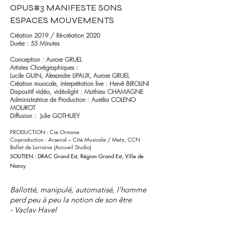
OPUS#3 MANIFESTE SONS
ESPACES MOUVEMENTS
Création 2019 / Ré-création 2020
Durée : 55 Minutes
Conception : Aurore GRUEL
Artistes Chorégraphiques :
Lucile GUIN, Alexandre LIPAUX, Aurore GRUEL
Création musicale, interprétation live : Hervé BIROLINI
Dispositif vidéo, vidéolight : Mathieu CHAMAGNE
Administratrice de Production : Aurélia COLENO
MOUROT
Diffusion : Julie GOTHUEY
PRODUCTION : Cie Ormone
Co-production : Arsenal – Cité Musicale / Metz, CCN
Ballet de Lorraine (Accueil Studio)
SOUTIEN : DRAC Grand Est, Région Grand Est, Ville de
Nancy
Ballotté, manipulé, automatisé, l’homme
perd peu à peu la notion de son être
-
Vaclav Havel