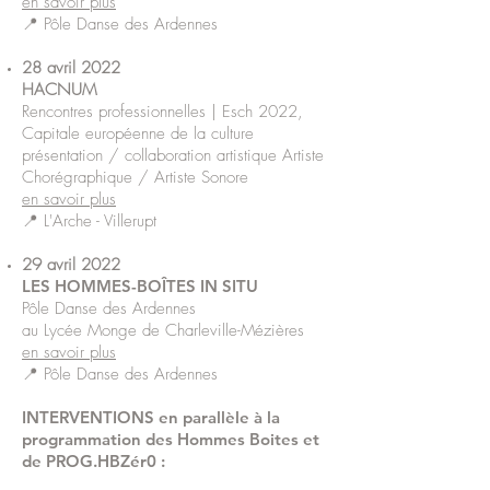
en savoir plus
📍 Pôle Danse des Ardennes
28 avril 2022
HACNUM
Rencontres professionnelles | Esch 2022,
Capitale européenne de la culture
présentation / collaboration artistique Artiste
Chorégraphique / Artiste Sonore
en savoir plus
📍 L'Arche - Villerupt
29 avril 2022
LES HOMMES-BOÎTES IN SITU
Pôle Danse des Ardennes
au Lycée Monge de Charleville-Mézières
en savoir plus
📍 Pôle Danse des Ardennes
INTERVENTIONS
en parallèle à la
programmation des Hommes Boites et
de
PROG.HBZér0
: