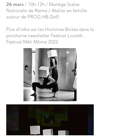
26 mars
/ 10h-12h / Manège Scène
Nationale de Reims / Atelier en famille
autour de PROG.HB.Zér0
Plus d’infos sur les Hommes Boites dans la
prochaine newsletter Festival Loostik ,
Festival Méli Môme 2022