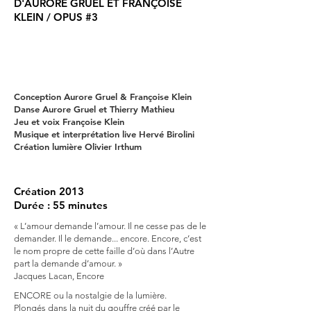
D'AURORE GRUEL ET FRANÇOISE
KLEIN / OPUS #3
Conception Aurore Gruel & Françoise Klein
Danse Aurore Gruel et Thierry Mathieu
Jeu et voix Françoise Klein
Musique et interprétation live Hervé Birolini
Création lumière Olivier Irthum
Création 2013
Durée : 55 minutes
« L’amour demande l’amour. Il ne cesse pas de le
demander. Il le demande... encore. Encore, c’est
le nom propre de cette faille d’où dans l’Autre
part la demande d’amour. »
Jacques Lacan, Encore
ENCORE ou la nostalgie de la lumière.
Plongés dans la nuit du gouffre créé par le